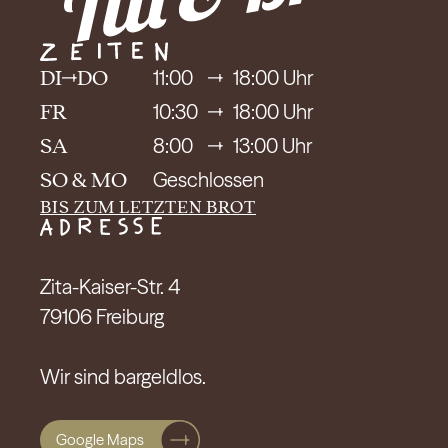
Till
Julia
Tom
Mustafa
11:00
18:00 Uhr
DI
DO
Clara
Bruno
Sayaka
10:30
18:00 Uhr
FR
8:00
13:00 Uhr
SA
Geschlossen
SO & MO
BIS ZUM LETZTEN BROT
Zita-Kaiser-Str. 4

79106 Freiburg

Wir sind bargeldlos.
Google Maps